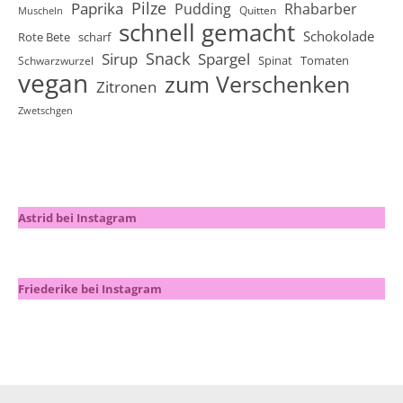
Pilze
Paprika
Pudding
Rhabarber
Quitten
Muscheln
schnell gemacht
Schokolade
Rote Bete
scharf
Snack
Sirup
Spargel
Spinat
Tomaten
Schwarzwurzel
vegan
zum Verschenken
Zitronen
Zwetschgen
Astrid bei Instagram
Friederike bei Instagram