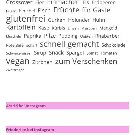
Einmachen
Crossover
Eier
Eis
Erdbeeren
Früchte
für Gäste
Fisch
Fenchel
Feigen
glutenfrei
Gurken
Holunder
Huhn
Kartoffeln
Käse
Kürbis
Mangold
Linsen
Mairüben
Pilze
Paprika
Pudding
Rhabarber
Quitten
Muscheln
schnell gemacht
Schokolade
Rote Bete
scharf
Snack
Sirup
Spargel
Spinat
Tomaten
Schwarzwurzel
vegan
zum Verschenken
Zitronen
Zwetschgen
Astrid bei Instagram
Friederike bei Instagram