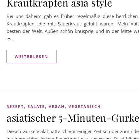
Krautkrapfen asia style
Bei uns daheim gab es früher regelmäßig diese herrlichen
Krautkrapfen, die mit Sauerkraut gefüllt waren. Mein Vat
besten der Welt. Außen schön knusprig und in der Mitte w
es…
WEITERLESEN
,
,
,
REZEPT
SALATE
VEGAN
VEGETARISCH
asiatischer 5-Minuten-Gurke
Diesen Gurkensalat hatte ich vor einiger Zeit so oder zuminde
in einem chinesischen Feuertopf-Lokal gegessen. Er ist blitz