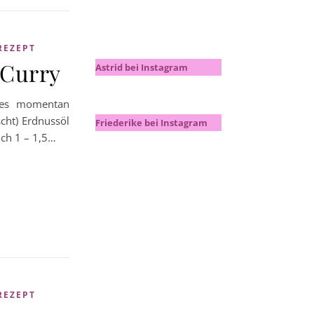
REZEPT
-Curry
Astrid bei Instagram
r es momentan
cht) Erdnussöl
Friederike bei Instagram
ch 1 – 1,5…
REZEPT