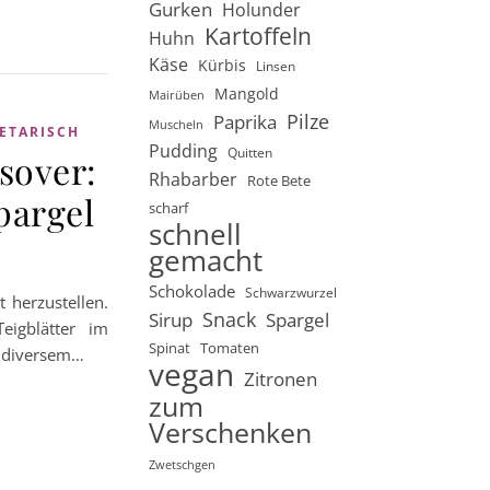
Gurken
Holunder
Kartoffeln
Huhn
Käse
Kürbis
Linsen
Mangold
Mairüben
Pilze
Paprika
Muscheln
ETARISCH
Pudding
Quitten
sover:
Rhabarber
Rote Bete
pargel
scharf
schnell
gemacht
Schokolade
Schwarzwurzel
 herzustellen.
Snack
Sirup
Spargel
igblätter im
Spinat
Tomaten
t diversem…
vegan
Zitronen
zum
Verschenken
Zwetschgen