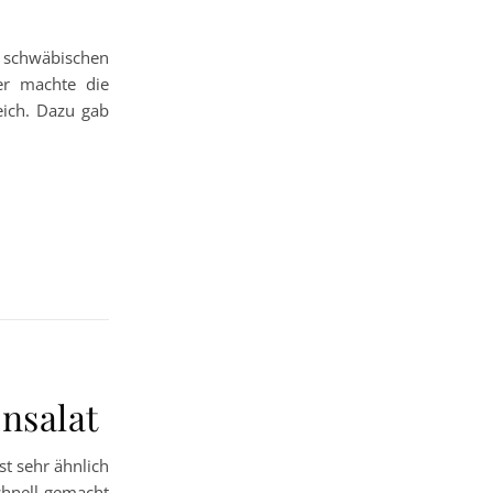
 schwäbischen
er machte die
eich. Dazu gab
nsalat
st sehr ähnlich
schnell gemacht