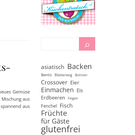
ts-
Backen
asiatisch
Bento
Blätterteig
Bohnen
Crossover
Eier
Einmachen
Eis
 neues Gemüse
Erdbeeren
e Mischung aus
Feigen
Fisch
Fenchel
t spannend aus
Früchte
für Gäste
glutenfrei