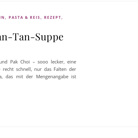
,
,
,
HN
PASTA & REIS
REZEPT
Wan-Tan-Suppe
nd Pak Choi – sooo lecker, eine
e recht schnell, nur das Falten der
ja, das mit der Mengenangabe ist