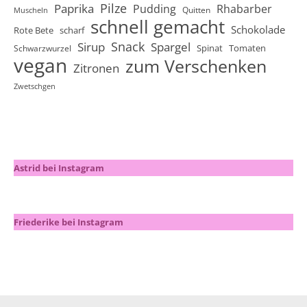
Pilze
Paprika
Pudding
Rhabarber
Quitten
Muscheln
schnell gemacht
Schokolade
Rote Bete
scharf
Snack
Sirup
Spargel
Spinat
Tomaten
Schwarzwurzel
vegan
zum Verschenken
Zitronen
Zwetschgen
Astrid bei Instagram
Friederike bei Instagram