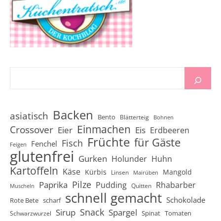
Backen
asiatisch
Bento
Blätterteig
Bohnen
Einmachen
Crossover
Eier
Eis
Erdbeeren
Früchte
für Gäste
Fisch
Fenchel
Feigen
glutenfrei
Gurken
Holunder
Huhn
Kartoffeln
Käse
Kürbis
Mangold
Linsen
Mairüben
Pilze
Paprika
Pudding
Rhabarber
Quitten
Muscheln
schnell gemacht
Schokolade
Rote Bete
scharf
Snack
Sirup
Spargel
Spinat
Tomaten
Schwarzwurzel