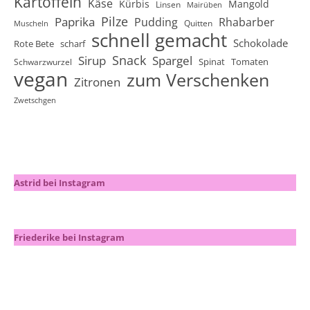
Kartoffeln
Käse
Kürbis
Mangold
Linsen
Mairüben
Pilze
Paprika
Pudding
Rhabarber
Quitten
Muscheln
schnell gemacht
Schokolade
Rote Bete
scharf
Snack
Sirup
Spargel
Spinat
Tomaten
Schwarzwurzel
vegan
zum Verschenken
Zitronen
Zwetschgen
Astrid bei Instagram
Friederike bei Instagram