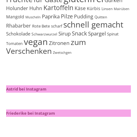
Gurken
Kartoffeln
Holunder
Huhn
Käse
Kürbis
Linsen
Mairüben
Pilze
Paprika
Pudding
Mangold
Quitten
Muscheln
schnell gemacht
Rhabarber
Rote Bete
scharf
Snack
Sirup
Spargel
Schokolade
Spinat
Schwarzwurzel
vegan
zum
Zitronen
Tomaten
Verschenken
Zwetschgen
Astrid bei Instagram
Friederike bei Instagram