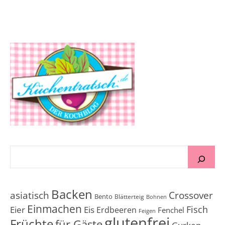
Backen
Crossover
asiatisch
Bento
Blätterteig
Bohnen
Einmachen
Fisch
Eier
Eis
Erdbeeren
Fenchel
Feigen
glutenfrei
Früchte
für Gäste