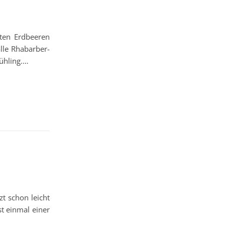
ten Erdbeeren
alle Rhabarber-
ühling.…
zt schon leicht
st einmal einer