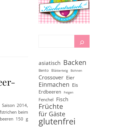
Backen
asiatisch
Bento
Blätterteig
Bohnen
Crossover
Eier
eer-
Einmachen
Eis
Erdbeeren
Feigen
Fisch
Fenchel
Früchte
e Saison 2014,
fstrichen beim
für Gäste
glutenfrei
dbeeren 150 g