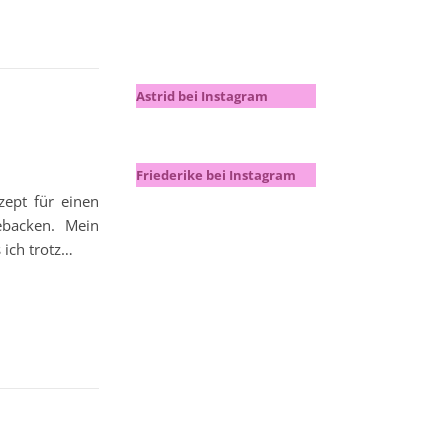
Astrid bei Instagram
Friederike bei Instagram
zept für einen
ebacken. Mein
 ich trotz…