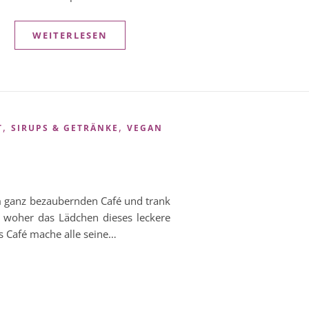
WEITERLESEN
,
,
T
SIRUPS & GETRÄNKE
VEGAN
em ganz bezaubernden Café und trank
, woher das Lädchen dieses leckere
s Café mache alle seine…