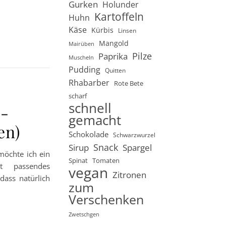
Gurken
Holunder
Kartoffeln
Huhn
Käse
Kürbis
Linsen
Mangold
Mairüben
Pilze
Paprika
Muscheln
Pudding
Quitten
Rhabarber
Rote Bete
scharf
schnell
-
gemacht
en)
Schokolade
Schwarzwurzel
Snack
Sirup
Spargel
möchte ich ein
Spinat
Tomaten
t passendes
vegan
Zitronen
dass natürlich
zum
Verschenken
Zwetschgen