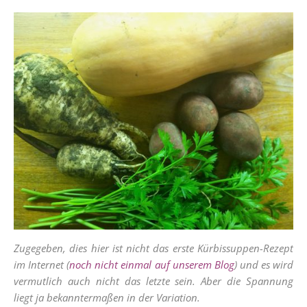
Zugegeben, dies hier ist nicht das erste Kürbissuppen-Rezept
im Internet (
noch nicht einmal auf unserem Blog
) und es wird
vermutlich auch nicht das letzte sein. Aber die Spannung
liegt ja bekanntermaßen in der Variation.