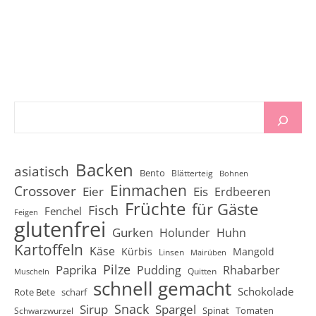
Backen
asiatisch
Bento
Blätterteig
Bohnen
Einmachen
Crossover
Eier
Eis
Erdbeeren
Früchte
für Gäste
Fisch
Fenchel
Feigen
glutenfrei
Gurken
Holunder
Huhn
Kartoffeln
Käse
Kürbis
Mangold
Linsen
Mairüben
Pilze
Paprika
Pudding
Rhabarber
Quitten
Muscheln
schnell gemacht
Schokolade
Rote Bete
scharf
Snack
Sirup
Spargel
Spinat
Tomaten
Schwarzwurzel