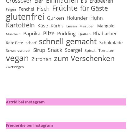
Einmachen
Crossover
Eier
Eis
Erdbeeren
Früchte
für Gäste
Fisch
Fenchel
Feigen
glutenfrei
Gurken
Holunder
Huhn
Kartoffeln
Käse
Kürbis
Mangold
Linsen
Mairüben
Pilze
Paprika
Pudding
Rhabarber
Quitten
Muscheln
schnell gemacht
Schokolade
Rote Bete
scharf
Snack
Sirup
Spargel
Spinat
Tomaten
Schwarzwurzel
vegan
zum Verschenken
Zitronen
Zwetschgen
Astrid bei Instagram
Friederike bei Instagram