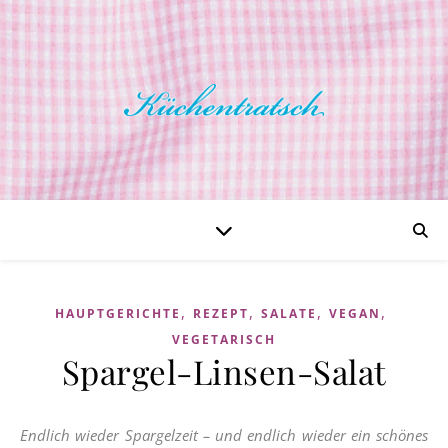
,
,
,
,
HAUPTGERICHTE
REZEPT
SALATE
VEGAN
VEGETARISCH
Spargel-Linsen-Salat
Endlich wieder Spargelzeit – und endlich wieder ein schönes