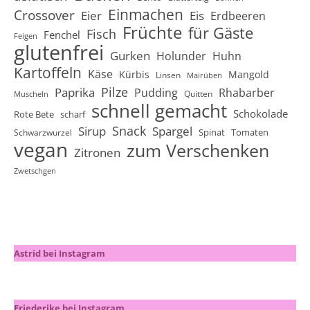
Einmachen
Crossover
Eier
Eis
Erdbeeren
Früchte
für Gäste
Fisch
Fenchel
Feigen
glutenfrei
Gurken
Holunder
Huhn
Kartoffeln
Käse
Kürbis
Mangold
Linsen
Mairüben
Pilze
Paprika
Pudding
Rhabarber
Quitten
Muscheln
schnell gemacht
Schokolade
Rote Bete
scharf
Snack
Sirup
Spargel
Spinat
Tomaten
Schwarzwurzel
vegan
zum Verschenken
Zitronen
Zwetschgen
Astrid bei Instagram
Friederike bei Instagram