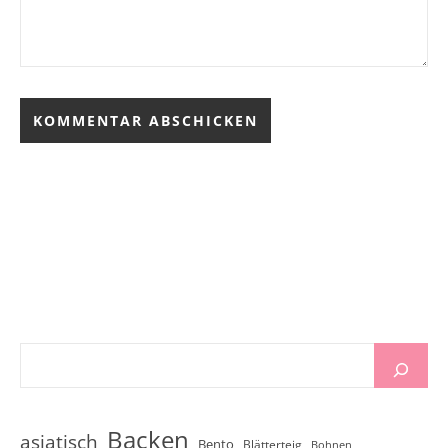
Backen
asiatisch
Bento
Blätterteig
Bohnen