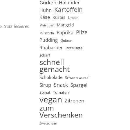
Gurken
Holunder
Kartoffeln
Huhn
Käse
Kürbis
Linsen
Mangold
 trotz leckeres
Mairüben
Pilze
Paprika
Muscheln
Pudding
Quitten
Rhabarber
Rote Bete
scharf
schnell
gemacht
Schokolade
Schwarzwurzel
Snack
Sirup
Spargel
Spinat
Tomaten
vegan
Zitronen
zum
Verschenken
Zwetschgen