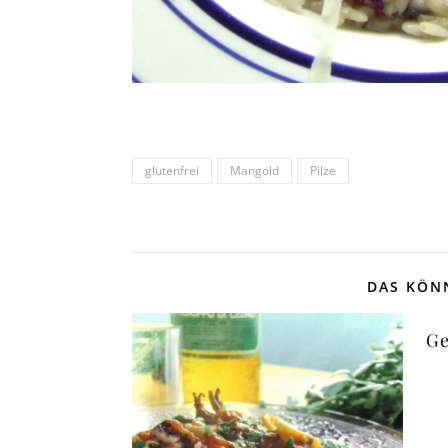
glutenfrei
Mangold
Pilze
DAS KÖNN
Ge