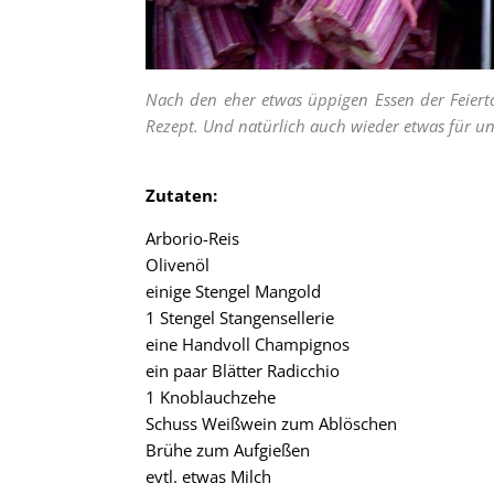
Nach den eher etwas üppigen Essen der Feierta
Rezept. Und natürlich auch wieder etwas für un
Zutaten:
Arborio-Reis
Olivenöl
einige Stengel Mangold
1 Stengel Stangensellerie
eine Handvoll Champignos
ein paar Blätter Radicchio
1 Knoblauchzehe
Schuss Weißwein zum Ablöschen
Brühe zum Aufgießen
evtl. etwas Milch