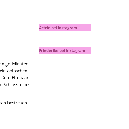
Astrid bei Instagram
Friederike bei Instagram
inige Minuten
ein ablöschen.
eßen. Ein paar
m Schluss eine
san bestreuen.