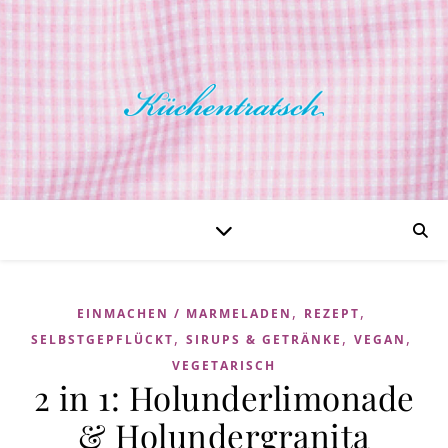
,
,
EINMACHEN / MARMELADEN
REZEPT
,
,
,
SELBSTGEPFLÜCKT
SIRUPS & GETRÄNKE
VEGAN
VEGETARISCH
2 in 1: Holunderlimonade
& Holundergranita