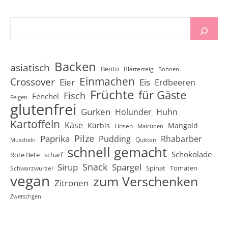
Backen
asiatisch
Bento
Blätterteig
Bohnen
Einmachen
Crossover
Eier
Eis
Erdbeeren
Früchte
für Gäste
Fisch
Fenchel
Feigen
glutenfrei
Gurken
Holunder
Huhn
Kartoffeln
Käse
Kürbis
Mangold
Linsen
Mairüben
Pilze
Paprika
Pudding
Rhabarber
Quitten
Muscheln
schnell gemacht
Schokolade
Rote Bete
scharf
Snack
Sirup
Spargel
Spinat
Tomaten
Schwarzwurzel
vegan
zum Verschenken
Zitronen
Zwetschgen