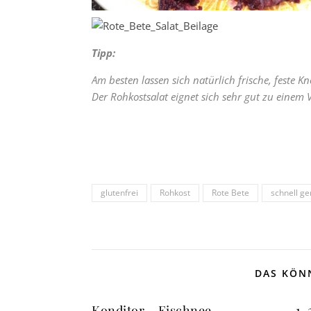
Tipp:
Am besten lassen sich natürlich frische, feste K
Der Rohkostsalat eignet sich sehr gut zu einem 
glutenfrei
Rohkost
Rote Bete
schnell g
DAS KÖNN
Konditor – Eischnee
1-