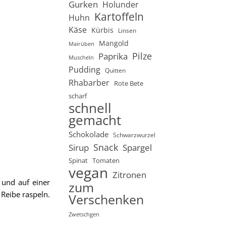
Gurken
Holunder
Kartoffeln
Huhn
Käse
Kürbis
Linsen
Mangold
Mairüben
Pilze
Paprika
Muscheln
Pudding
Quitten
Rhabarber
Rote Bete
scharf
schnell
gemacht
Schokolade
Schwarzwurzel
Snack
Sirup
Spargel
Spinat
Tomaten
vegan
Zitronen
und auf einer
zum
Reibe raspeln.
Verschenken
Zwetschgen