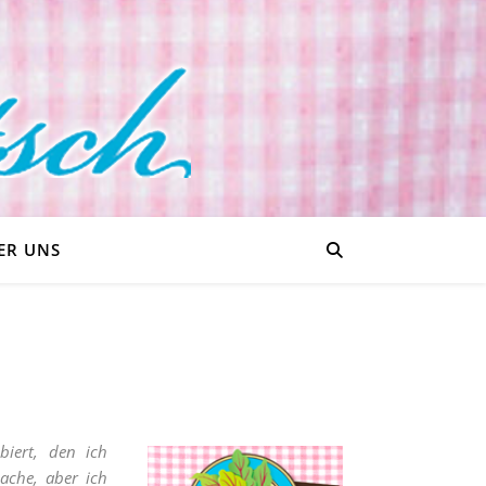
ER UNS
biert, den ich
ache, aber ich