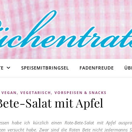
TE
SPEISEMITBRINGSEL
FADENFREUDE
ÜB
,
,
,
VEGAN
VEGETARISCH
VORSPEISEN & SNACKS
ete-Salat mit Apfel
essen habe ich kürzlich einen Rote-Bete-Salat mit Apfel auspro
ngen versucht habe. Zwar sind die Roten Bete nicht jedermanns S