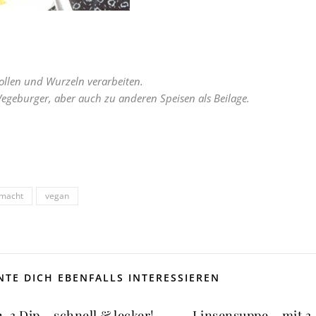
nollen und Wurzeln verarbeiten.
Vegeburger, aber auch zu anderen Speisen als Beilage.
emacht
vegan
TE DICH EBENFALLS INTERESSIEREN
2-3 Dip – schnell & lecker!
Linsensuppe – mit 3-