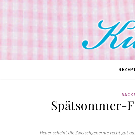
REZEP
BACKE
Spätsommer-Fr
Heuer scheint die Zwetschgenernte recht gut au