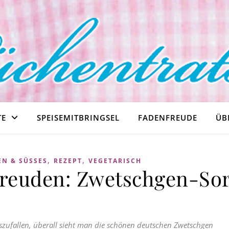
TE
SPEISEMITBRINGSEL
FADENFREUDE
ÜB
,
,
N & SÜSSES
REZEPT
VEGETARISCH
euden: Zwetschgen-Sor
szufallen, überall sieht man die schönen deutschen Zwetschgen