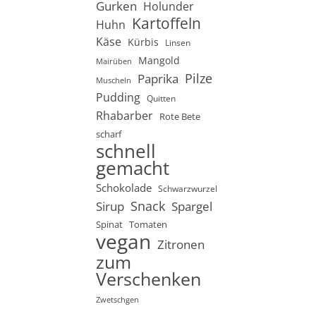
Gurken
Holunder
Kartoffeln
Huhn
Käse
Kürbis
Linsen
Mangold
Mairüben
Pilze
Paprika
Muscheln
Pudding
Quitten
Rhabarber
Rote Bete
scharf
schnell
gemacht
Schokolade
Schwarzwurzel
Snack
Sirup
Spargel
Spinat
Tomaten
vegan
Zitronen
zum
Verschenken
Zwetschgen