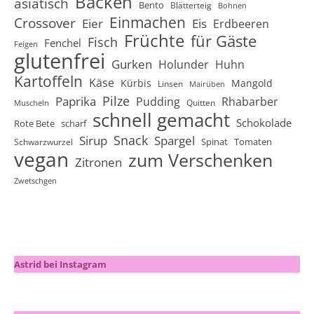
Backen
asiatisch
Bento
Blätterteig
Bohnen
Einmachen
Crossover
Eier
Eis
Erdbeeren
Früchte
für Gäste
Fisch
Fenchel
Feigen
glutenfrei
Gurken
Holunder
Huhn
Kartoffeln
Käse
Kürbis
Mangold
Linsen
Mairüben
Pilze
Paprika
Pudding
Rhabarber
Quitten
Muscheln
schnell gemacht
Schokolade
Rote Bete
scharf
Snack
Sirup
Spargel
Spinat
Tomaten
Schwarzwurzel
vegan
zum Verschenken
Zitronen
Zwetschgen
Astrid bei Instagram