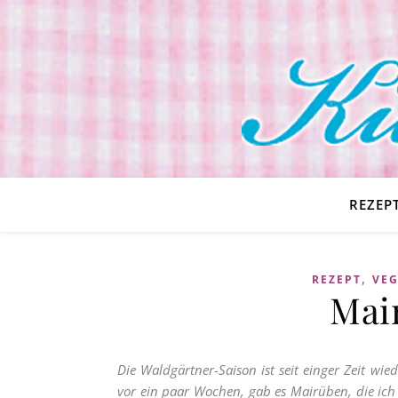
REZEP
,
REZEPT
VE
Mai
Die Waldgärtner-Saison ist seit einger Zeit wi
vor ein paar Wochen, gab es Mairüben, die ich