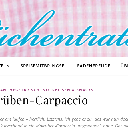
TE
SPEISEMITBRINGSEL
FADENFREUDE
ÜB
,
,
GAN
VEGETARISCH
VORSPEISEN & SNACKS
rüben-Carpaccio
eder am laufen – herrlich! Letztens, ich gebe es zu, das war nun do
 kurzerhand in ein Mairüben-Carpaccio umgewandelt habe. Gar nic