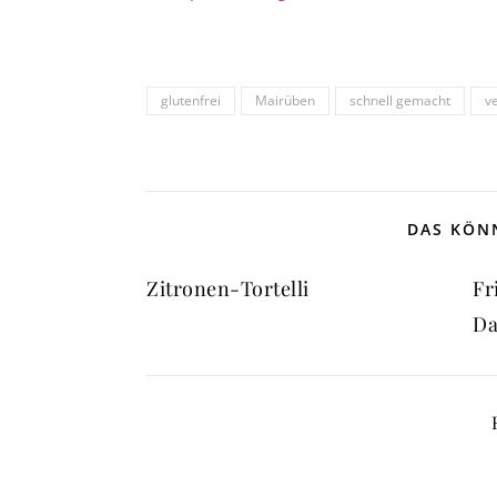
glutenfrei
Mairüben
schnell gemacht
v
DAS KÖNN
Zitronen-Tortelli
Fr
Da