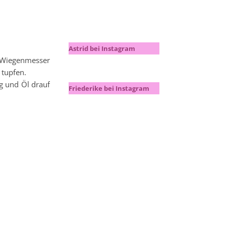
Astrid bei Instagram
m Wiegenmesser
 tupfen.
g und Öl drauf
Friederike bei Instagram