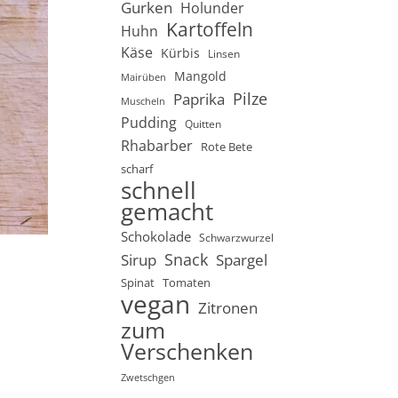
Gurken
Holunder
Kartoffeln
Huhn
Käse
Kürbis
Linsen
Mangold
Mairüben
Pilze
Paprika
Muscheln
Pudding
Quitten
Rhabarber
Rote Bete
scharf
schnell
gemacht
Schokolade
Schwarzwurzel
Snack
Sirup
Spargel
Spinat
Tomaten
vegan
Zitronen
zum
Verschenken
Zwetschgen