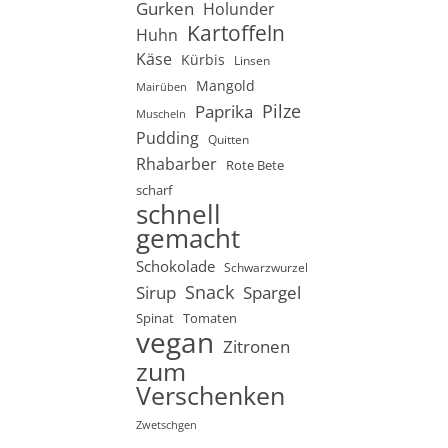
Gurken
Holunder
Kartoffeln
Huhn
Käse
Kürbis
Linsen
Mangold
Mairüben
Pilze
Paprika
Muscheln
Pudding
Quitten
Rhabarber
Rote Bete
scharf
schnell
gemacht
Schokolade
Schwarzwurzel
Snack
Sirup
Spargel
Spinat
Tomaten
vegan
Zitronen
zum
Verschenken
Zwetschgen