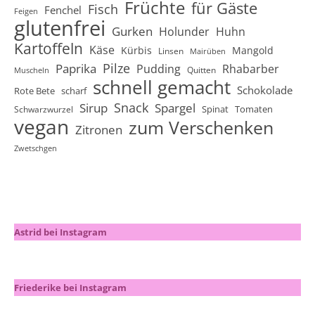
Früchte
für Gäste
Fisch
Fenchel
Feigen
glutenfrei
Gurken
Holunder
Huhn
Kartoffeln
Käse
Kürbis
Mangold
Linsen
Mairüben
Pilze
Paprika
Pudding
Rhabarber
Quitten
Muscheln
schnell gemacht
Schokolade
Rote Bete
scharf
Snack
Sirup
Spargel
Spinat
Tomaten
Schwarzwurzel
vegan
zum Verschenken
Zitronen
Zwetschgen
Astrid bei Instagram
Friederike bei Instagram