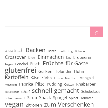
Backen
asiatisch
Bento
Blätterteig
Bohnen
Einmachen
Crossover
Eier
Eis
Erdbeeren
Früchte
für Gäste
Fisch
Fenchel
Feigen
glutenfrei
Gurken
Holunder
Huhn
Kartoffeln
Käse
Kürbis
Mangold
Linsen
Mairüben
Pilze
Paprika
Pudding
Rhabarber
Quitten
Muscheln
schnell gemacht
Schokolade
Rote Bete
scharf
Snack
Sirup
Spargel
Spinat
Tomaten
Schwarzwurzel
vegan
zum Verschenken
Zitronen