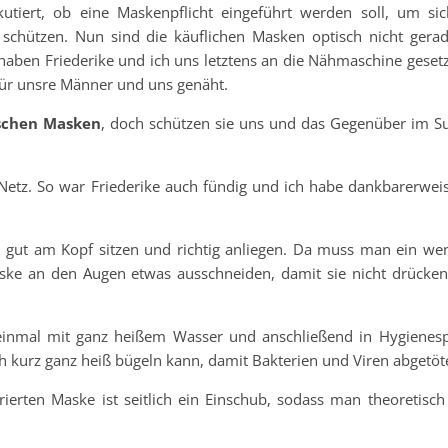
tiert, ob eine Maskenpflicht eingeführt werden soll, um si
chützen. Nun sind die käuflichen Masken optisch nicht gerad
 haben Friederike und ich uns letztens an die Nähmaschine gesetz
ür unsre Männer und uns genäht.
schen Masken
, doch schützen sie uns und das Gegenüber im 
 Netz. So war Friederike auch fündig und ich habe dankbarerweis
 gut am Kopf sitzen und richtig anliegen. Da muss man ein we
aske an den Augen etwas ausschneiden, damit sie nicht drücke
inmal mit ganz heißem Wasser und anschließend in Hygienespü
ch kurz ganz heiß bügeln kann, damit Bakterien und Viren abgetöt
ierten Maske ist seitlich ein Einschub, sodass man theoretisch 