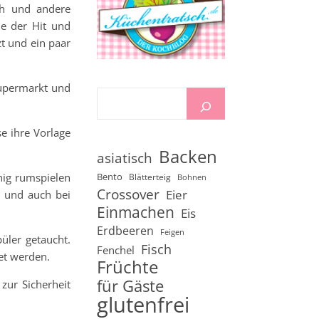
ch und andere
e der Hit und
t und ein paar
Supermarkt und
e ihre Vorlage
Backen
asiatisch
nig rumspielen
Bento
Blätterteig
Bohnen
Crossover
Eier
n und auch bei
Einmachen
Eis
Erdbeeren
Feigen
ler getaucht.
Fisch
Fenchel
et werden.
Früchte
für Gäste
zur Sicherheit
glutenfrei