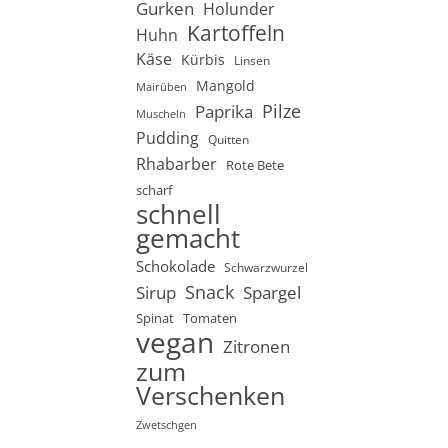
Gurken
Holunder
Kartoffeln
Huhn
Käse
Kürbis
Linsen
Mangold
Mairüben
Pilze
Paprika
Muscheln
Pudding
Quitten
Rhabarber
Rote Bete
scharf
schnell
gemacht
Schokolade
Schwarzwurzel
Snack
Sirup
Spargel
Spinat
Tomaten
vegan
Zitronen
zum
Verschenken
Zwetschgen