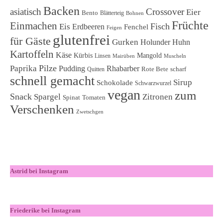
Backen
asiatisch
Crossover
Eier
Bento
Blätterteig
Bohnen
Früchte
Einmachen
Fisch
Eis
Erdbeeren
Fenchel
Feigen
glutenfrei
für Gäste
Gurken
Holunder
Huhn
Kartoffeln
Käse
Kürbis
Mangold
Linsen
Mairüben
Muscheln
Pilze
Paprika
Pudding
Rhabarber
Rote Bete
scharf
Quitten
schnell gemacht
Sirup
Schokolade
Schwarzwurzel
vegan
zum
Snack
Spargel
Zitronen
Spinat
Tomaten
Verschenken
Zwetschgen
Astrid bei Instagram
Friederike bei Instagram