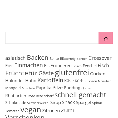
Backen
Crossover
asiatisch
Bento
Blätterteig
Bohnen
Einmachen
Fisch
Eier
Eis
Erdbeeren
Fenchel
Feigen
glutenfrei
Früchte
für Gäste
Gurken
Kartoffeln
Holunder
Huhn
Käse
Kürbis
Linsen
Mairüben
Pilze
Paprika
Pudding
Mangold
Quitten
Muscheln
schnell gemacht
Rhabarber
Rote Bete
scharf
Snack
Sirup
Spargel
Schokolade
Spinat
Schwarzwurzel
vegan
zum
Zitronen
Tomaten
Verschenken