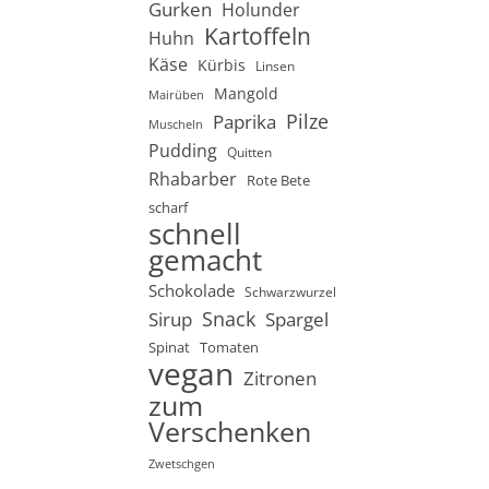
Gurken
Holunder
Kartoffeln
Huhn
Käse
Kürbis
Linsen
Mangold
Mairüben
Pilze
Paprika
Muscheln
Pudding
Quitten
Rhabarber
Rote Bete
scharf
schnell
gemacht
Schokolade
Schwarzwurzel
Snack
Sirup
Spargel
Spinat
Tomaten
vegan
Zitronen
zum
Verschenken
Zwetschgen