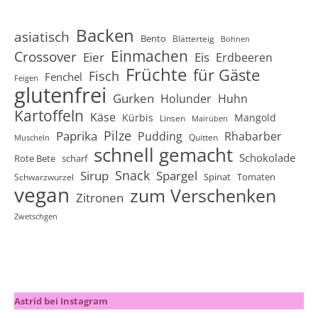
Backen
asiatisch
Bento
Blätterteig
Bohnen
Einmachen
Crossover
Eier
Eis
Erdbeeren
Früchte
für Gäste
Fisch
Fenchel
Feigen
glutenfrei
Gurken
Holunder
Huhn
Kartoffeln
Käse
Kürbis
Mangold
Linsen
Mairüben
Pilze
Paprika
Pudding
Rhabarber
Quitten
Muscheln
schnell gemacht
Schokolade
Rote Bete
scharf
Snack
Sirup
Spargel
Spinat
Tomaten
Schwarzwurzel
vegan
zum Verschenken
Zitronen
Zwetschgen
Astrid bei Instagram