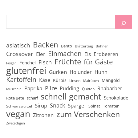
Backen
asiatisch
Bento
Blätterteig
Bohnen
Einmachen
Crossover
Eier
Eis
Erdbeeren
Früchte
für Gäste
Fisch
Fenchel
Feigen
glutenfrei
Gurken
Holunder
Huhn
Kartoffeln
Käse
Kürbis
Mangold
Linsen
Mairüben
Pilze
Paprika
Pudding
Rhabarber
Quitten
Muscheln
schnell gemacht
Schokolade
Rote Bete
scharf
Snack
Sirup
Spargel
Spinat
Tomaten
Schwarzwurzel
vegan
zum Verschenken
Zitronen
Zwetschgen