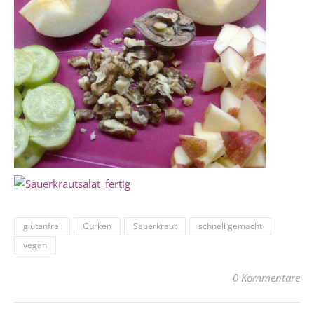
glutenfrei
Gurken
Sauerkraut
schnell gemacht
vegan
0 Kommentare