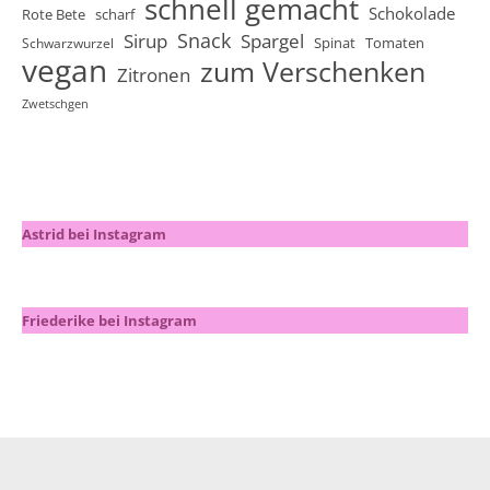
schnell gemacht
Schokolade
Rote Bete
scharf
Snack
Sirup
Spargel
Spinat
Tomaten
Schwarzwurzel
vegan
zum Verschenken
Zitronen
Zwetschgen
Astrid bei Instagram
Friederike bei Instagram