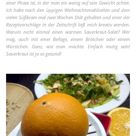
einer Phase ist, in der man ein wenig auf sein Gewicht achtet.
Ich habe nach den üppigen Weihnachtsmahlzeiten und dem
vielen Süßkram mal zwei Wochen Diät gehalten und einer der
Rezeptvorschläge in der Zeitschrift ließ mich kreativ werden.
Warum nicht einmal einen warmen Sauerkraut-Salat? Wer
mag, auch mit einer Beilage, einem Brötchen oder einem
Würstchen. Ganz, wie man möchte. Einfach mutig sein!
Sauerkraut ist ja so gesund!