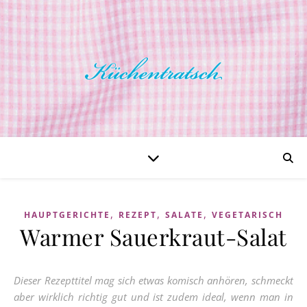
,
,
,
HAUPTGERICHTE
REZEPT
SALATE
VEGETARISCH
Warmer Sauerkraut-Salat
Dieser Rezepttitel mag sich etwas komisch anhören, schmeckt
aber wirklich richtig gut und ist zudem ideal, wenn man in