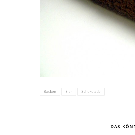
Backen
Eier
Schokolade
DAS KÖNN