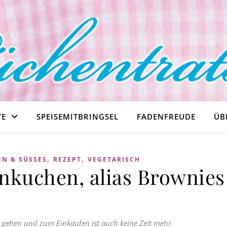
TE
SPEISEMITBRINGSEL
FADENFREUDE
ÜB
,
,
N & SÜSSES
REZEPT
VEGETARISCH
nkuchen, alias Brownies
r gehen und zum Einkaufen ist auch keine Zeit mehr.