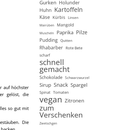
Gurken
Holunder
Kartoffeln
Huhn
Käse
Kürbis
Linsen
Mangold
Mairüben
Pilze
Paprika
Muscheln
Pudding
Quitten
Rhabarber
Rote Bete
scharf
schnell
gemacht
Schokolade
Schwarzwurzel
Snack
Sirup
Spargel
r auf höchster
Spinat
Tomaten
r gelöst, die
vegan
Zitronen
zum
les so gut mit
Verschenken
estäuben. Die
Zwetschgen
 backen.