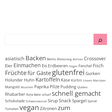
Backen
Crossover
asiatisch
Bento
Blätterteig
Bohnen
Einmachen
Fisch
Eier
Eis
Erdbeeren
Fenchel
Feigen
glutenfrei
Früchte
für Gäste
Gurken
Kartoffeln
Holunder
Huhn
Käse
Kürbis
Linsen
Mairüben
Pilze
Paprika
Pudding
Mangold
Quitten
Muscheln
schnell gemacht
Rhabarber
Rote Bete
scharf
Snack
Sirup
Spargel
Schokolade
Spinat
Schwarzwurzel
vegan
zum
Zitronen
Tomaten