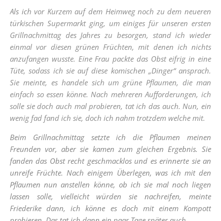
Als
ic
h vor Kurzem auf dem Heimweg noch zu dem neueren
türkischen Supermarkt ging, um einiges für unseren ersten
Grillnachmittag des Jahres zu besorgen, stand ich wieder
einmal vor diesen grünen Früchten, mit denen ich nichts
anzufangen wusste. Eine Frau packte das Obst eifrig in eine
Tüte, sodass ich sie auf diese komischen „Dinger“ ansprach.
Sie meinte, es handele sich um grüne Pflaumen, die man
einfach so essen könne. Nach mehreren Aufforderungen, ich
solle sie doch auch mal probieren, tat ich das auch. Nun, ein
wenig fad fand ich sie, doch ich nahm trotzdem welche mit.
Beim Grillnachmittag setzte ich die Pflaumen meinen
Freunden vor, aber sie kamen zum gleichen Ergebnis. Sie
fanden das Obst recht geschmacklos und es erinnerte sie an
unreife Früchte. Nach einigem Überlegen, was ich mit den
Pflaumen nun anstellen könne, ob ich sie mal noch liegen
lassen solle, vielleicht würden sie nachreifen, meinte
Friederike dann, ich könne es doch mit einem Kompott
probieren. Das tat ich dann ein paar Tage später auch.