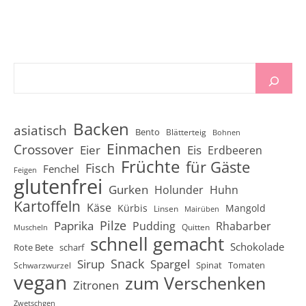
Backen
asiatisch
Bento
Blätterteig
Bohnen
Einmachen
Crossover
Eier
Eis
Erdbeeren
Früchte
für Gäste
Fisch
Fenchel
Feigen
glutenfrei
Gurken
Holunder
Huhn
Kartoffeln
Käse
Kürbis
Mangold
Linsen
Mairüben
Pilze
Paprika
Pudding
Rhabarber
Quitten
Muscheln
schnell gemacht
Schokolade
Rote Bete
scharf
Snack
Sirup
Spargel
Spinat
Tomaten
Schwarzwurzel
vegan
zum Verschenken
Zitronen
Zwetschgen