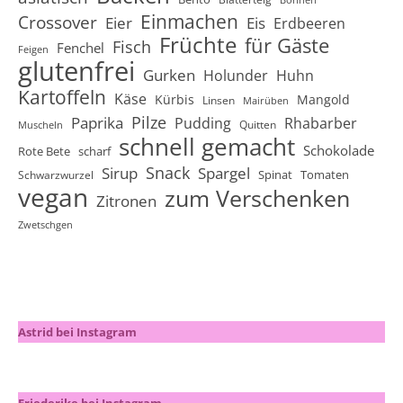
Bohnen
Einmachen
Crossover
Eier
Eis
Erdbeeren
Früchte
für Gäste
Fisch
Fenchel
Feigen
glutenfrei
Gurken
Holunder
Huhn
Kartoffeln
Käse
Kürbis
Mangold
Linsen
Mairüben
Pilze
Paprika
Pudding
Rhabarber
Quitten
Muscheln
schnell gemacht
Schokolade
Rote Bete
scharf
Snack
Sirup
Spargel
Spinat
Tomaten
Schwarzwurzel
vegan
zum Verschenken
Zitronen
Zwetschgen
Astrid bei Instagram