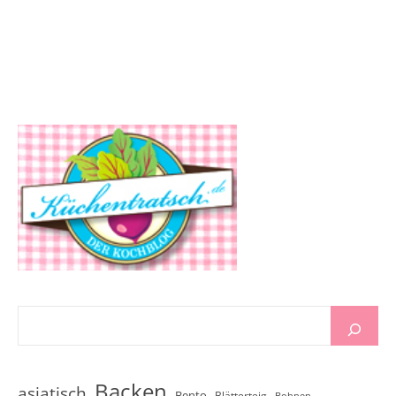
Backen
asiatisch
Bento
Blätterteig