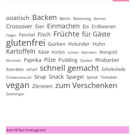
Backen
asiatisch
Bento
Blätterteig
Bohnen
Einmachen
Crossover
Eier
Eis
Erdbeeren
Früchte
für Gäste
Fisch
Fenchel
Feigen
glutenfrei
Gurken
Holunder
Huhn
Kartoffeln
Käse
Kürbis
Mangold
Linsen
Mairüben
Pilze
Paprika
Pudding
Rhabarber
Quitten
Muscheln
schnell gemacht
Schokolade
Rote Bete
scharf
Snack
Sirup
Spargel
Spinat
Tomaten
Schwarzwurzel
vegan
zum Verschenken
Zitronen
Zwetschgen
Astrid bei Instagram