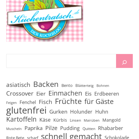
Backen
asiatisch
Bento
Blätterteig
Bohnen
Einmachen
Crossover
Eier
Eis
Erdbeeren
Früchte
für Gäste
Fisch
Fenchel
Feigen
glutenfrei
Gurken
Holunder
Huhn
Kartoffeln
Käse
Kürbis
Mangold
Linsen
Mairüben
Pilze
Paprika
Pudding
Rhabarber
Quitten
Muscheln
schnell gemacht
Schokolade
Rote Bete
scharf