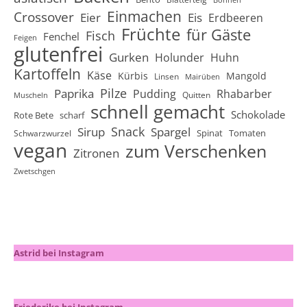
Einmachen
Crossover
Eier
Eis
Erdbeeren
Früchte
für Gäste
Fisch
Fenchel
Feigen
glutenfrei
Gurken
Holunder
Huhn
Kartoffeln
Käse
Kürbis
Mangold
Linsen
Mairüben
Pilze
Paprika
Pudding
Rhabarber
Quitten
Muscheln
schnell gemacht
Schokolade
Rote Bete
scharf
Snack
Sirup
Spargel
Spinat
Tomaten
Schwarzwurzel
vegan
zum Verschenken
Zitronen
Zwetschgen
Astrid bei Instagram
Friederike bei Instagram