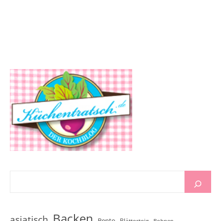
Backen
asiatisch
Bento
Blätterteig
Bohnen