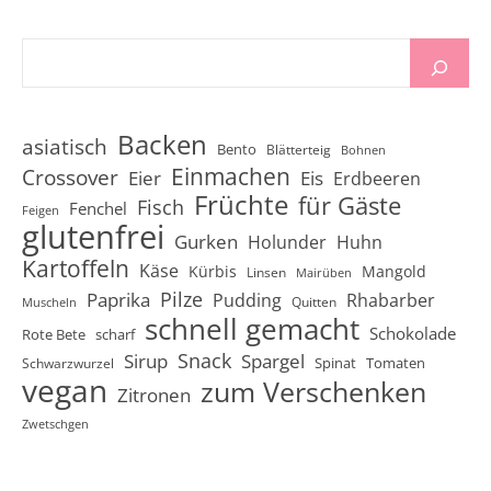
Backen
asiatisch
Bento
Blätterteig
Bohnen
Einmachen
Crossover
Eier
Eis
Erdbeeren
Früchte
für Gäste
Fisch
Fenchel
Feigen
glutenfrei
Gurken
Holunder
Huhn
Kartoffeln
Käse
Kürbis
Mangold
Linsen
Mairüben
Pilze
Paprika
Pudding
Rhabarber
Quitten
Muscheln
schnell gemacht
Schokolade
Rote Bete
scharf
Snack
Sirup
Spargel
Spinat
Tomaten
Schwarzwurzel
vegan
zum Verschenken
Zitronen
Zwetschgen